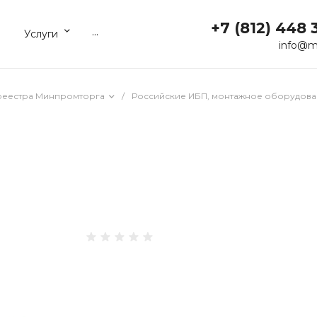
+7 (812) 448 
...
Услуги
info@m
реестра Минпромторга
/
Российские ИБП, монтажное оборудова