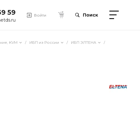
39 59
Поиск
Войти
etds.ru
ние, KVM
/
ИБП из России
/
ИБП ЭЛТЕНА
/