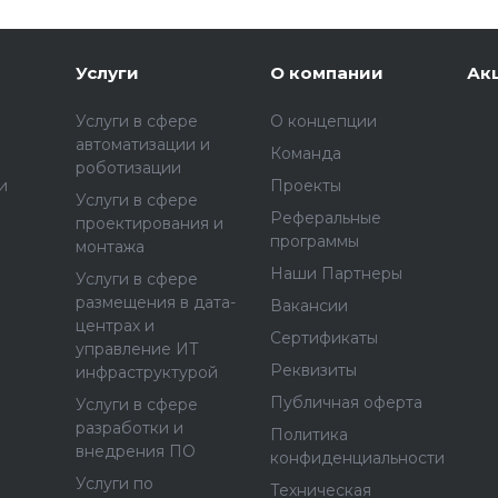
Услуги
О компании
Ак
Услуги в сфере
О концепции
автоматизации и
Команда
роботизации
и
Проекты
Услуги в сфере
Реферальные
проектирования и
программы
монтажа
Наши Партнеры
Услуги в сфере
размещения в дата-
Вакансии
центрах и
Сертификаты
управление ИТ
Реквизиты
инфраструктурой
Публичная оферта
Услуги в сфере
разработки и
Политика
внедрения ПО
конфиденциальности
Услуги по
Техническая