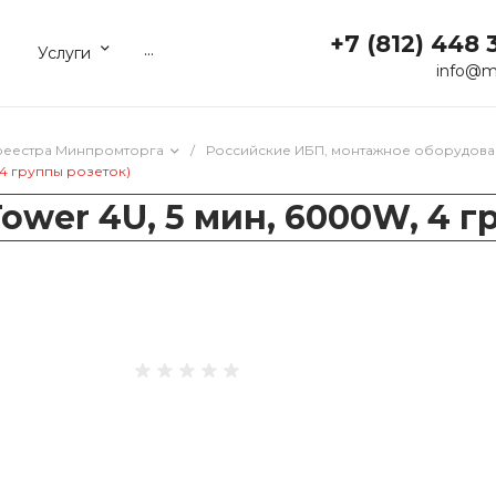
+7 (812) 448 
...
Услуги
info@m
реестра Минпромторга
/
Российские ИБП, монтажное оборудова
 4 группы розеток)
Tower 4U, 5 мин, 6000W, 4 г