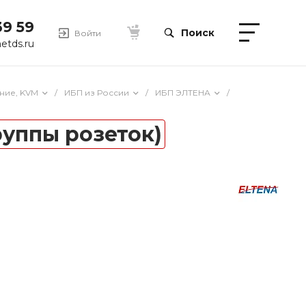
39 59
Поиск
Войти
etds.ru
ние, KVM
/
ИБП из России
/
ИБП ЭЛТЕНА
/
руппы розеток)