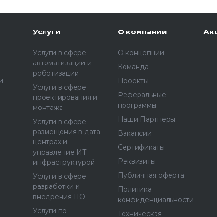
Услуги
О компании
Ак
Услуги в сфере
О концепции
автоматизации и
Команда
роботизации
и
Проекты
Услуги в сфере
Реферальные
проектирования и
программы
монтажа
Наши Партнеры
Услуги в сфере
размещения в дата-
Вакансии
центрах и
Сертификаты
управление ИТ
Реквизиты
инфраструктурой
Публичная оферта
Услуги в сфере
разработки и
Политика
внедрения ПО
конфиденциальности
Услуги по
Техническая