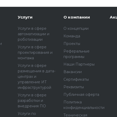
Услуги
О компании
Ак
Услуги в сфере
О концепции
автоматизации и
Команда
роботизации
и
Проекты
Услуги в сфере
Реферальные
проектирования и
программы
монтажа
Наши Партнеры
Услуги в сфере
размещения в дата-
Вакансии
центрах и
Сертификаты
управление ИТ
Реквизиты
инфраструктурой
Публичная оферта
Услуги в сфере
разработки и
Политика
внедрения ПО
конфиденциальности
Услуги по
Техническая