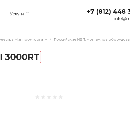
+7 (812) 448 
...
Услуги
info@m
реестра Минпромторга
/
Российские ИБП, монтажное оборудова
II 3000RT