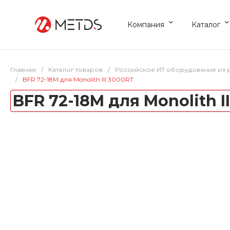
Компания
Каталог
Главная
/
Каталог товаров
/
Российское ИТ оборудование из 
/
BFR 72-18M для Monolith III 3000RT
BFR 72-18M для Monolith I