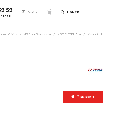
39 59
Поиск
Войти
etds.ru
ние, KVM
/
ИБП из России
/
ИБП ЭЛТЕНА
/
Monolith III
Заказать