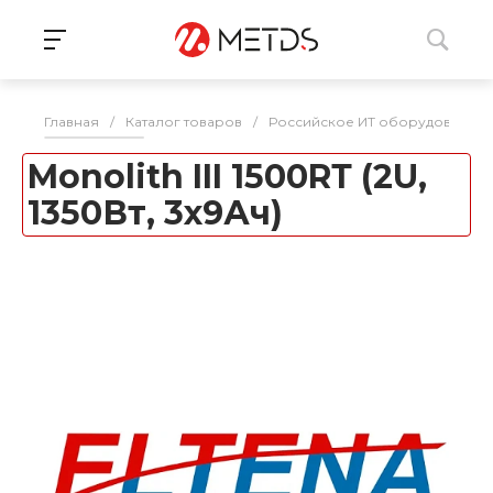
Главная
/
Каталог товаров
/
Российское ИТ оборудование 
Monolith III 1500RТ (2U,
1350Вт, 3х9Ач)