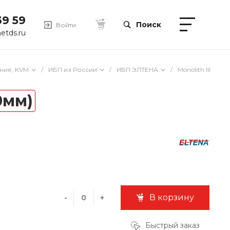
39 59
Поиск
Войти
etds.ru
ние, KVM
/
ИБП из России
/
ИБП ЭЛТЕНА
/
Monolith III
0мм)
В корзину
-
+
Быстрый заказ