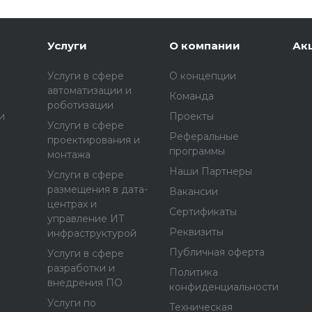
Услуги
О компании
Ак
Услуги в сфере
О концепции
автоматизации и
Команда
роботизации
и
Проекты
Услуги в сфере
Реферальные
проектирования и
программы
монтажа
Наши Партнеры
Услуги в сфере
размещения в дата-
Вакансии
центрах и
Сертификаты
управление ИТ
Реквизиты
инфраструктурой
Публичная оферта
Услуги в сфере
разработки и
Политика
внедрения ПО
конфиденциальности
Услуги по
Техническая