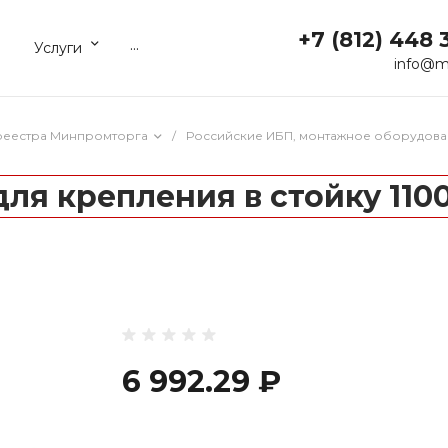
+7 (812) 448 
...
Услуги
info@m
реестра Минпромторга
/
Российские ИБП, монтажное оборудова
 для крепления в стойку 110
6 992.29 ₽