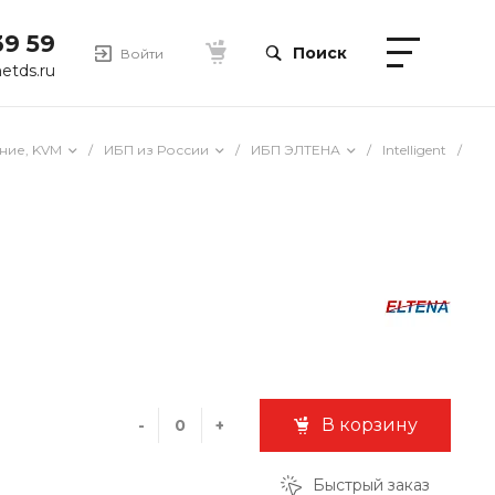
39 59
Поиск
Войти
etds.ru
ние, KVM
/
ИБП из России
/
ИБП ЭЛТЕНА
/
Intelligent
/
В корзину
-
+
Быстрый заказ