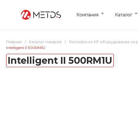
Компания
Каталог
Главная
/
Каталог товаров
/
Российское ИТ оборудование из 
Intelligent II 500RM1U
Intelligent II 500RM1U