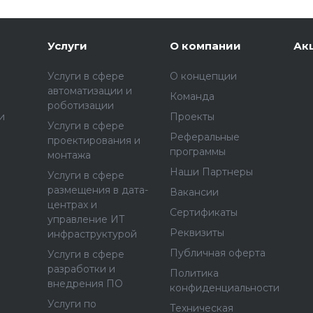
Услуги
О компании
Ак
Услуги в сфере
О концепции
автоматизации и
Команда
роботизации
и
Проекты
Услуги в сфере
Реферальные
проектирования и
программы
монтажа
Наши Партнеры
Услуги в сфере
размещения в дата-
Вакансии
центрах и
Сертификаты
управление ИТ
Реквизиты
инфраструктурой
Публичная оферта
Услуги в сфере
разработки и
Политика
внедрения ПО
конфиденциальности
Услуги по
Техническая