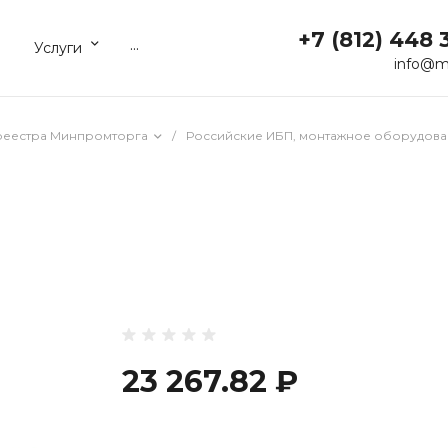
+7 (812) 448 
...
Услуги
info@m
реестра Минпромторга
/
Российские ИБП, монтажное оборудова
23 267.82 ₽